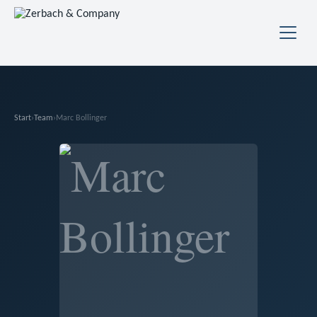
Start
›
Team
›
Marc Bollinger