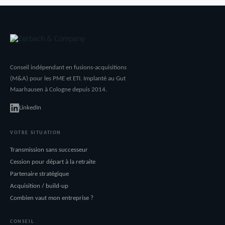
Conseil indépendant en fusions-acquisitions
(M&A) pour les PME et ETI. Implanté au Gut
Maarhausen à Cologne depuis 2014.
LinkedIn
VOTRE SITUATION
Transmission sans successeur
Cession pour départ à la retraite
Partenaire stratégique
Acquisition / build-up
Combien vaut mon entreprise ?
CONSEIL