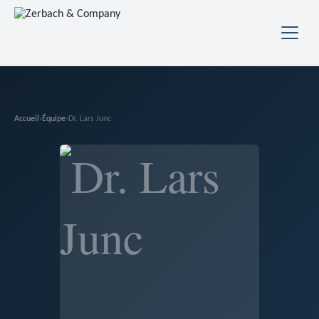
Accueil
›
Équipe
›
Dr. Lars Junc