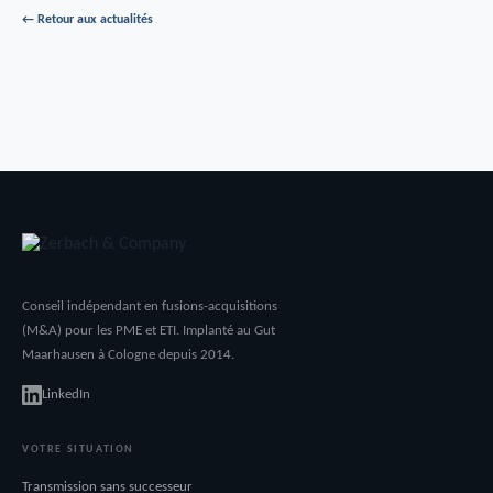
← Retour aux actualités
Conseil indépendant en fusions-acquisitions
(M&A) pour les PME et ETI. Implanté au Gut
Maarhausen à Cologne depuis 2014.
LinkedIn
VOTRE SITUATION
Transmission sans successeur